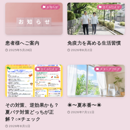
お知らせ
さくらだより
患者様へご案内
免疫力を高める生活習慣
2025年5月28日
2026年8月2日
さくらだより
スタッフブログ
その対策、逆効果かも？
☀〜夏本番〜☀
夏バテ対策どっちが正
2026年7月11日
解？○×チェック
2026年8月1日