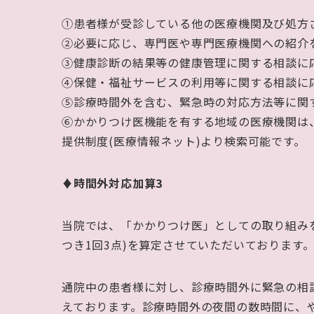
①患者様が受診している他の医療機関及び処方
②必要に応じ、専門医や専門医療機関への紹介
③健康診断の結果等の健康管理に関する相談に
④保健・福祉サービスの利用等に関する相談に
⑤診療時間外を含む、緊急時の対応方法等に関
⑥かかりつけ医機能を有する地域の医療機関は
提供制度
(
医療情報ネット
)
より検索可能です。
♦時間外対応加算3
当院では、「かかりつけ医」としての取り組み
つき
1
回
3
点
)
を算定させていただいております
通院中の患者様に対し、診療時間外に緊急の相
えております。診療時間外の夜間の数時間に、