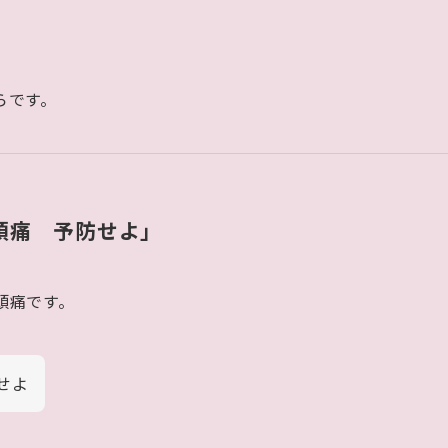
」
らです。
頭痛 予防せよ」
頭痛です。
せよ