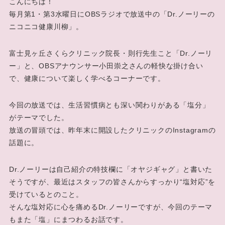
こんにちは！
毎月第1・第3水曜日にOBSラジオで放送中の「Dr.ノーリーの
ニコニコ健康川柳」。
富士見ヶ丘さくらクリニック院長・則行先生こと「Dr.ノーリ
ー」と、OBSアナウンサー小田崇之さんの軽快な掛け合い
で、健康について楽しく学べるコーナーです。
今回の放送では、生活習慣病とも深い関わりがある「塩分」
がテーマでした。
放送の冒頭では、昨年末に開設したクリニックのInstagramの
話題に。
Dr.ノーリーは自己紹介の特技欄に「オヤジギャグ」と書いた
そうですが、最近はスタッフの皆さんからすっかり“塩対応”を
受けているとのこと。
そんな塩対応に心を痛めるDr.ノーリーですが、今回のテーマ
もまた「塩」にまつわるお話です。